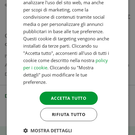
analizzare l'uso del sito web, ma anche
quando sei in viaggio, puoi usarla anche offline!
FRENCH
per scopi di marketing, come la
5.99 €
condivisione di contenuti tramite social
GERMAN
media o per personalizzare gli annunci
ITALIAN
pubblicitari in base alle tue preferenze.
Questo prodotto non è idoneo per l'acquisto
DANISH
Questi cookie di targeting vengono anche
diretto.
installati da terze parti. Cliccando su
SPANISH
"Accetta tutto", acconsenti all'uso di tutti i
IVA inclusa Spese di spedizione escluse
SWEDISH
cookie come descritto nella nostra
policy
Abbonamenti disponibili esclusivamente nel nostro negozio online
per i cookie
. Cliccando su "Mostra
Domande? Il nostro servizio clienti è felice di aiutarti
dettagli" puoi modificare le tue
preferenze.
Descrizione
ACCETTA TUTTO
RIFIUTA TUTTO
MOSTRA DETTAGLI