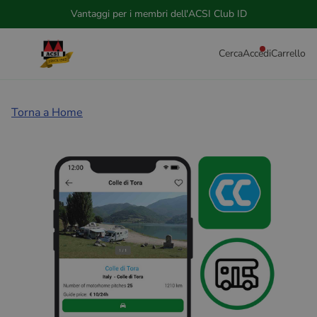
Vantaggi per i membri dell'ACSI Club ID
Cerca
Accedi
Carrello
Torna a Home