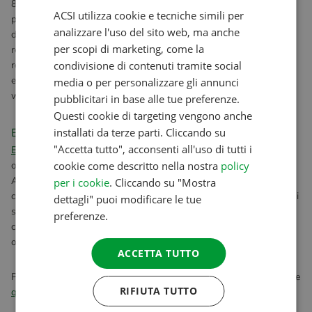
8.800 campeggi europei non si ha l'obbligo di estrarre il
ACSI utilizza cookie e tecniche simili per
passaporto. Inoltre, la tessera garantisce a Lei e ai suoi compagni
ENGLISH
analizzare l'uso del sito web, ma anche
di viaggio (fino a 11 persone) di essere assicurati contro la
FRENCH
per scopi di marketing, come la
responsabilità civile. Infine, i titolari dell'ACSI Club ID godono
regolarmente di sconti esclusivi su articoli da campeggio ed
condivisione di contenuti tramite social
GERMAN
escursioni nei Paesi Bassi e delle tariffe più vantaggiose del
media o per personalizzare gli annunci
ITALIAN
webshop.
Ulteriori informazioni
.
pubblicitari in base alle tue preferenze.
DANISH
Questi cookie di targeting vengono anche
Eurocampings.eu
installati da terze parti. Cliccando su
SPANISH
"Accetta tutto", acconsenti all'uso di tutti i
Eurocampings.eu
è il nostro motore di ricerca per campeggi, che
SWEDISH
offre una panoramica completa di tutti i campeggi ispezionati da
cookie come descritto nella nostra
policy
ACSI. Con l'aiuto di questo pratico sistema di ricerca, trovare il
per i cookie
. Cliccando su "Mostra
campeggio ideale è facilissimo! Basta visualizzare le attrezzature e i
dettagli" puoi modificare le tue
servizi disponibili e leggere le recensioni degli altri visitatori. Molti
preferenze.
campeggi consentono di prenotare una piazzola direttamente
online.
ACCETTA TUTTO
Per ulteriori informazioni su ACSI e sulla storia dell'azienda cliccare
RIFIUTA TUTTO
qui
.