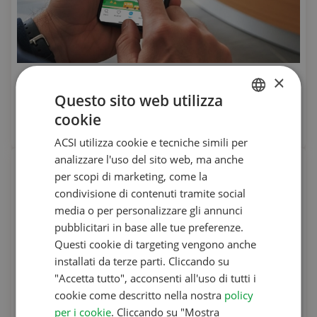
×
CampingCard ACSI
Questo sito web utilizza
Campeggio in bassa stagione a prezzi
cookie
vantaggiosi
DUTCH
ACSI utilizza cookie e tecniche simili per
ENGLISH
analizzare l'uso del sito web, ma anche
FRENCH
per scopi di marketing, come la
condivisione di contenuti tramite social
GERMAN
media o per personalizzare gli annunci
ITALIAN
pubblicitari in base alle tue preferenze.
DANISH
Questi cookie di targeting vengono anche
installati da terze parti. Cliccando su
SPANISH
"Accetta tutto", acconsenti all'uso di tutti i
SWEDISH
cookie come descritto nella nostra
policy
per i cookie
. Cliccando su "Mostra