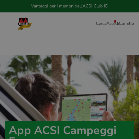
Vantaggi per i membri dell'ACSI Club ID
Cerca
Accedi
Carrello
App ACSI Campeggi