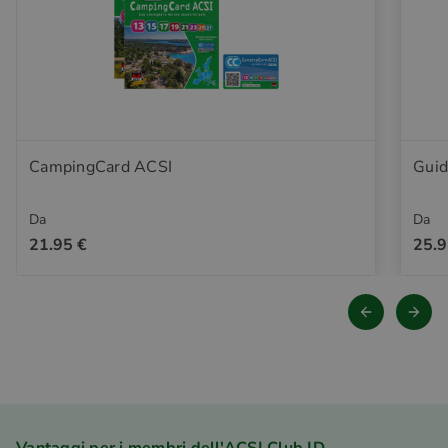
CampingCard ACSI
Guid
Da
Da
21.95 €
25.9
Vantaggi per i membri dell'ACSI Club ID