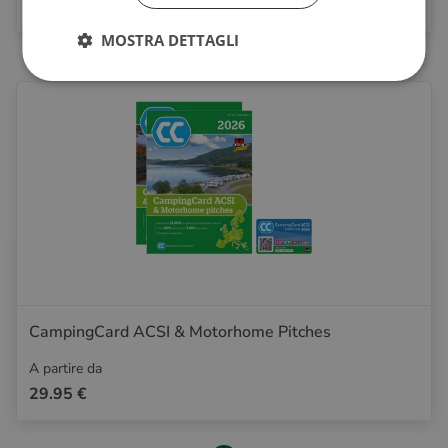
21.95 €
MOSTRA DETTAGLI
CampingCard ACSI & Motorhome Pitches
A partire da
29.95 €