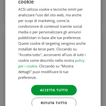
CampingCard ACSI Digitale & Piazzole per Camper
cookie
DUTCH
ACSI utilizza cookie e tecniche simili per
A partire da
ENGLISH
analizzare l'uso del sito web, ma anche
27.95 €
FRENCH
per scopi di marketing, come la
condivisione di contenuti tramite social
GERMAN
media o per personalizzare gli annunci
ITALIAN
pubblicitari in base alle tue preferenze.
DANISH
Questi cookie di targeting vengono anche
installati da terze parti. Cliccando su
SPANISH
"Accetta tutto", acconsenti all'uso di tutti i
SWEDISH
cookie come descritto nella nostra
policy
per i cookie
. Cliccando su "Mostra
dettagli" puoi modificare le tue
preferenze.
ACCETTA TUTTO
CampingCard ACSI
A partire da
RIFIUTA TUTTO