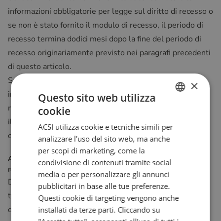
informazioni obbligatorie per legge sul diritto di recesso o
se non è stato fornito il modulo di recesso, il periodo di
recesso termina dodici mesi dopo la fine del periodo di
recesso originariamente previsto nei paragrafi precedenti
di questo articolo.
Se il commerciante ha fornito al consumatore le
×
informazioni di cui al paragrafo precedente entro dodici
Questo sito web utilizza
mesi dalla data di inizio del periodo di recesso originario,
cookie
DUTCH
il periodo di recesso termina 14 giorni dopo il giorno in
ACSI utilizza cookie e tecniche simili per
ENGLISH
cui il consumatore ha ricevuto le informazioni.
analizzare l'uso del sito web, ma anche
FRENCH
per scopi di marketing, come la
Articolo 7 - Obblighi dei consumatori durante il periodo di
condivisione di contenuti tramite social
GERMAN
recesso
media o per personalizzare gli annunci
ITALIAN
Durante il periodo di recesso, il consumatore deve
pubblicitari in base alle tue preferenze.
trattare il prodotto e il suo imballaggio con cura. Deve
DANISH
Questi cookie di targeting vengono anche
disimballare o utilizzare il prodotto solo nella misura
installati da terze parti. Cliccando su
SPANISH