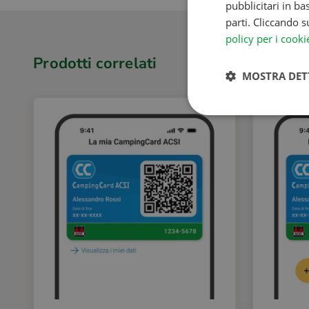
pubblicitari in ba
parti. Cliccando s
policy per i cooki
Prodotti correlati
MOSTRA DET