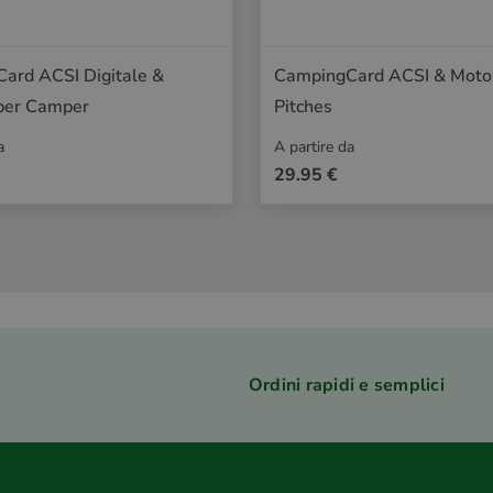
ard ACSI Digitale &
CampingCard ACSI & Mot
 per Camper
Pitches
a
A partire da
29.95 €
Ordini rapidi e semplici