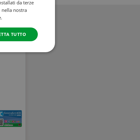
stallati da terze
FRENCH
o nella nostra
e.
GERMAN
ITALIAN
ETTA TUTTO
DANISH
SPANISH
SWEDISH