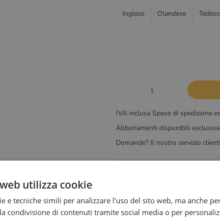
Inglese
Olandese
Tedesc
IVA inclusa Spese di spedizione e
Abbonamenti disponibili esclusiv
Domande? Il nostro servizio clienti 
Descrizione
web utilizza cookie
ie e tecniche simili per analizzare l'uso del sito web, ma anche per
a condivisione di contenuti tramite social media o per personaliz