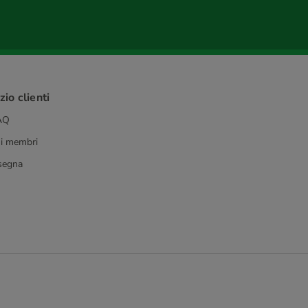
io clienti
FAQ
 i membri
segna