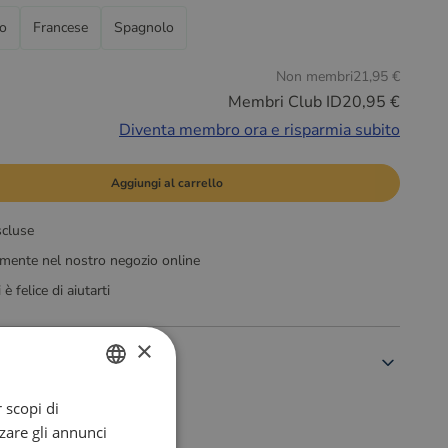
o
Francese
Spagnolo
Non membri
21,95 €
Membri Club ID
20,95 €
Diventa membro ora e risparmia subito
Aggiungi al carrello
scluse
amente nel nostro negozio online
è felice di aiutarti
×
 scopi di
DUTCH
zare gli annunci
ENGLISH