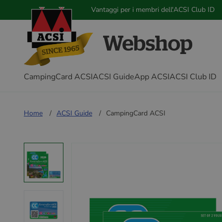
Vantaggi per i membri dell'ACSI Club ID
CampingCard ACSI
ACSI Guide
App ACSI
ACSI Club ID
Home
ACSI Guide
CampingCard ACSI