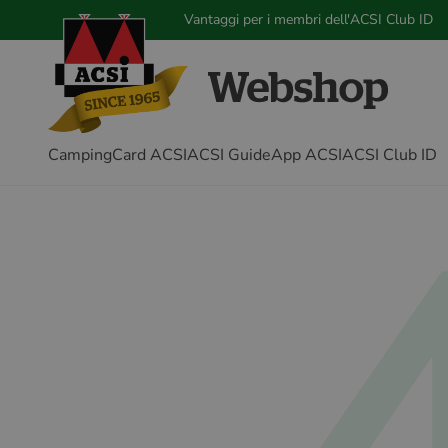
Vantaggi per i membri dell'ACSI Club ID
CampingCard ACSI
ACSI Guide
App ACSI
ACSI Club ID