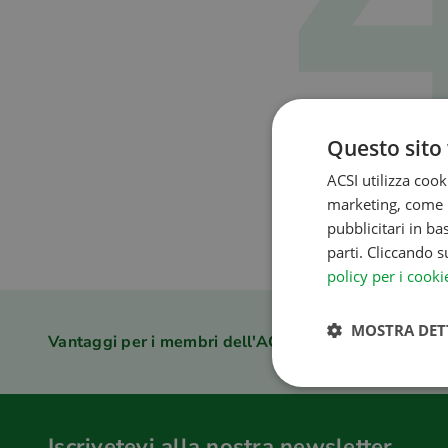
Questo sito 
ACSI utilizza cook
marketing, come l
pubblicitari in ba
Ops, sembra che la 
parti. Cliccando s
policy per i cooki
MOSTRA DET
Vantaggi per i membri dell'ACSI Club ID
Iscrivetevi alla nostra newsletter