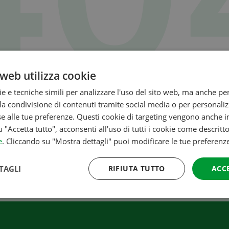
web utilizza cookie
ie e tecniche simili per analizzare l'uso del sito web, ma anche per
La pagina che cerchi non esiste
a condivisione di contenuti tramite social media o per personaliz
se alle tue preferenze. Questi cookie di targeting vengono anche in
pagina che stai cercando non esista più o sia stata spostata.
To
u "Accetta tutto", acconsenti all'uso di tutti i cookie come descritt
e
. Cliccando su "Mostra dettagli" puoi modificare le tue preferenz
TAGLI
RIFIUTA TUTTO
ACC
Ordini rapidi e semplici