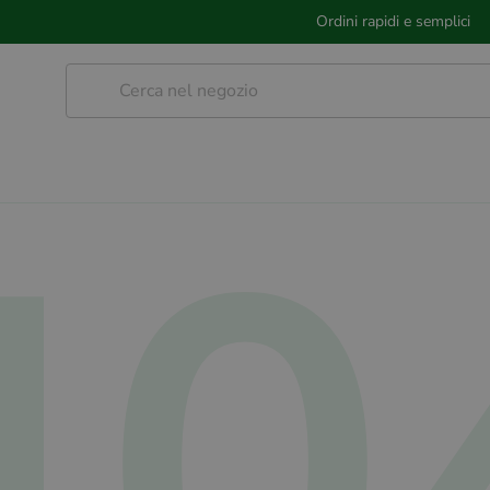
Ordini rapidi e semplici
40