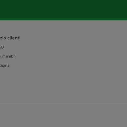
io clienti
FAQ
 i membri
segna