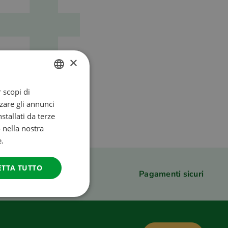
×
 scopi di
DUTCH
zare gli annunci
ENGLISH
stallati da terze
rna alla home page
FRENCH
o nella nostra
e.
GERMAN
ITALIAN
ETTA TUTTO
Pagamenti sicuri
DANISH
SPANISH
SWEDISH