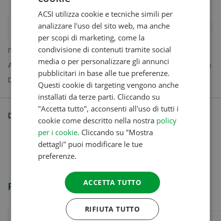
ACSI utilizza cookie e tecniche simili per
ENGLISH
analizzare l'uso del sito web, ma anche
Aggiungi al carrello
FRENCH
per scopi di marketing, come la
condivisione di contenuti tramite social
IVA inclusa Spese di spedizione escluse
GERMAN
media o per personalizzare gli annunci
Abbonamenti disponibili esclusivamente nel nostro negozio online
ITALIAN
pubblicitari in base alle tue preferenze.
Domande? Il nostro servizio clienti è felice di aiutarti
DANISH
Questi cookie di targeting vengono anche
installati da terze parti. Cliccando su
SPANISH
"Accetta tutto", acconsenti all'uso di tutti i
Descrizione
SWEDISH
cookie come descritto nella nostra
policy
per i cookie
. Cliccando su "Mostra
dettagli" puoi modificare le tue
preferenze.
ACCETTA TUTTO
Prodotti correlati
RIFIUTA TUTTO