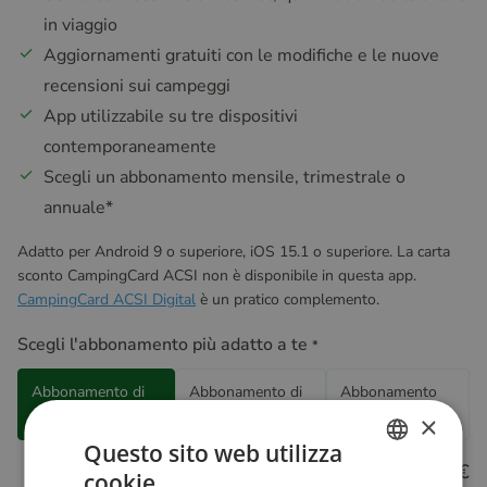
in viaggio
Aggiornamenti gratuiti con le modifiche e le nuove
recensioni sui campeggi
App utilizzabile su tre dispositivi
contemporaneamente
Scegli un abbonamento mensile, trimestrale o
annuale
*
Adatto per Android 9 o superiore, iOS 15.1 o superiore. La carta
sconto CampingCard ACSI non è disponibile in questa app.
CampingCard ACSI Digital
è un pratico complemento.
Scegli l'abbonamento più adatto a te
*
Abbonamento di
Abbonamento di
Abbonamento
12 mesi
3 mesi
mensile
×
Questo sito web utilizza
9.99 €
cookie
DUTCH