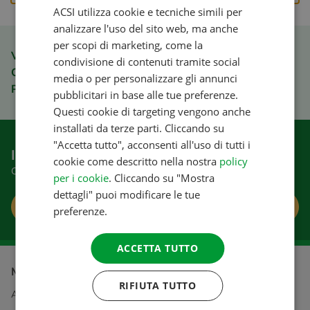
ACSI utilizza cookie e tecniche simili per
ENGLISH
analizzare l'uso del sito web, ma anche
FRENCH
per scopi di marketing, come la
Vantaggi per i membri dell'ACSI Club ID
condivisione di contenuti tramite social
GERMAN
Ordini rapidi e semplici
media o per personalizzare gli annunci
ITALIAN
Pagamenti sicuri
pubblicitari in base alle tue preferenze.
DANISH
Questi cookie di targeting vengono anche
installati da terze parti. Cliccando su
SPANISH
"Accetta tutto", acconsenti all'uso di tutti i
Iscrivetevi alla nostra newsletter
SWEDISH
cookie come descritto nella nostra
policy
Consigli e offerte interessanti
per i cookie
. Cliccando su "Mostra
dettagli" puoi modificare le tue
Iscrizione
preferenze.
ACCETTA TUTTO
Maggiori informazioni su
RIFIUTA TUTTO
ACSI