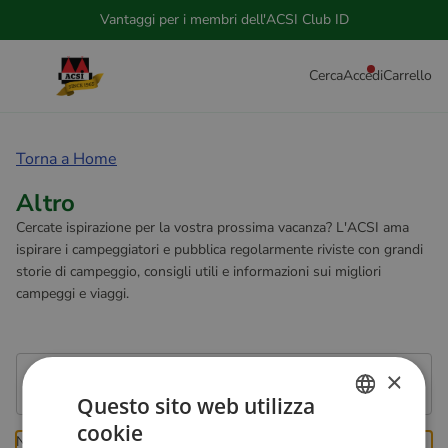
Vantaggi per i membri dell'ACSI Club ID
Cerca
Accedi
Carrello
Torna a Home
Altro
Cercate ispirazione per la vostra prossima vacanza? L'ACSI ama
ispirare i campeggiatori e pubblica regolarmente riviste con grandi
storie di campeggio, consigli utili e informazioni sui migliori
campeggi e viaggi.
×
Filtra per & Prezzo
Mostra filtri
Questo sito web utilizza
cookie
DUTCH
Non ci sono prodotti elencati in questa categoria.